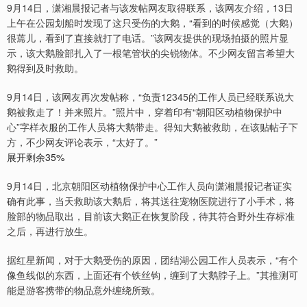
9月14日，潇湘晨报记者与该发帖网友取得联系，该网友介绍，13日
上午在公园划船时发现了这只受伤的大鹅，“看到的时候感觉（大鹅）
很蔫儿，看到了直接就打了电话。”该网友提供的现场拍摄的照片显
示，该大鹅脸部扎入了一根笔管状的尖锐物体。不少网友留言希望大
鹅得到及时救助。
9月14日，该网友再次发帖称，“负责12345的工作人员已经联系说大
鹅被救走了！并来照片。”照片中，穿着印有“朝阳区动植物保护中
心”字样衣服的工作人员将大鹅带走。得知大鹅被救助，在该贴帖子下
方，不少网友评论表示，“太好了。”
展开剩余35%
9月14日，北京朝阳区动植物保护中心工作人员向潇湘晨报记者证实
确有此事，当天救助该大鹅后，将其送往宠物医院进行了小手术，将
脸部的物品取出，目前该大鹅正在恢复阶段，待其符合野外生存标准
之后，再进行放生。
据红星新闻，对于大鹅受伤的原因，团结湖公园工作人员表示，“有个
像鱼线似的东西，上面还有个铁丝钩，缠到了大鹅脖子上。”其推测可
能是游客携带的物品意外缠绕所致。