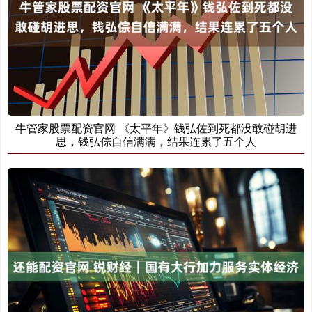
牛管家股票配资官网 《太平年》钱弘佐到死都没敢碰胡进
思，钱弘倧自信满满，结果连累了五个人