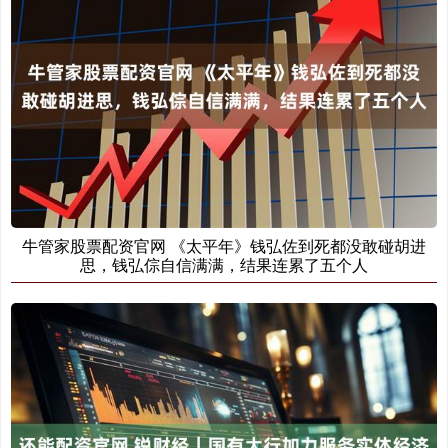
牛管家股票配资官网 《太平年》钱弘佐到死都没敢碰胡进
思，钱弘倧自信满满，结果连累了五个人