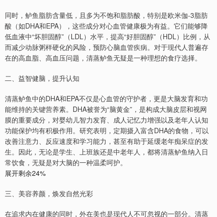
同时，鲈鱼脂肪含量低，且多为不饱和脂肪酸，特别是欧米伽-3脂肪
酸（如DHA和EPA），这些成分对心血管健康极为有益。它们能够降
低血液中“坏胆固醇”（LDL）水平，提高“好胆固醇”（HDL）比例，从
而减少动脉粥样硬化的风险，预防心脑血管疾病。对于现代人普遍存
在的高血脂、高血压问题，清蒸鲈鱼无疑是一种理想的食疗选择。
二、益智健脑，提升认知
清蒸鲈鱼中的DHA和EPA不仅是心血管的守护者，更是大脑发育和功
能维持的关键营养素。DHA被誉为“脑黄金”，是构成大脑皮层和视网
膜的重要成分，对婴幼儿智力发育、成人记忆力增强以及老年人认知
功能保护均有积极作用。研究表明，定期摄入富含DHA的食物，可以
改善注意力、反应速度和学习能力，甚至有助于延缓老年痴呆症的发
生。因此，无论是学生、上班族还是中老年人，都将清蒸鲈鱼纳入日
常饮食，无疑是对大脑的一种温柔呵护。
展开剩余24%
三、美容养颜，焕发自然光彩
在追求内在健康的同时，外在美也是现代人不可忽视的一部分。清蒸