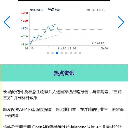
热点资讯
长城配资网 桑枝总生物碱片入选国家级战略报告，与青蒿素、“三药
三方” 并列标杆成果
顺发配资APP下载 深度探展｜轩尼斯门窗：在浮躁的行业里，做难而
正确的事
策略盈官网官网 OpenAI联手博通速推Jalapeño芯片 9个月完成设计