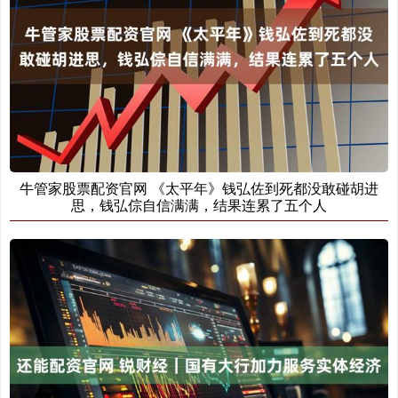
牛管家股票配资官网 《太平年》钱弘佐到死都没敢碰胡进
思，钱弘倧自信满满，结果连累了五个人