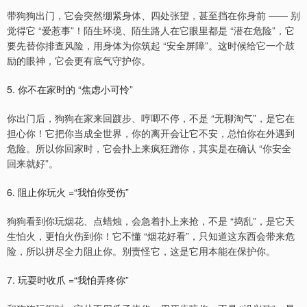
带狗狗出门，它会突然绷紧身体、四处张望，甚至挡在你身前 —— 别
觉得它 “爱惹事”！陌生环境、陌生路人在它眼里都是 “潜在危险”，它
要先替你排查风险，用身体为你筑起 “安全屏障”。这时候给它一个鼓
励的眼神，它会更有底气守护你。
5. 你不在家时的 “焦虑小可怜”
你出门后，狗狗在家来回踱步、哼唧不停，不是 “无聊淘气”，是它在
担心你！它把你当成全世界，你的离开会让它不安，总怕你在外遇到
危险。所以你回家时，它会扑上来疯狂蹭你，其实是在确认 “你安全
回来就好”。
6. 阻止你玩火 =“我怕你受伤”
狗狗看到你玩烟花、点蜡烛，会急着扑上来抢，不是 “捣乱”，是它天
生怕火，更怕火伤到你！它不懂 “烟花好看”，只知道这东西会带来危
险，所以拼尽全力阻止你。别责怪它，这是它用本能在保护你。
7. 玩耍时收爪 =“我怕弄疼你”