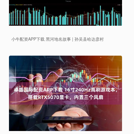
小牛配资APP下载 黑河地名故事 | 孙吴县哈达彦村