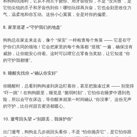
和狗狗玩闹时，它从不用爪子挠你、用牙齿咬你，不是 “没兴致”，是
它怕尖锐的爪子和牙齿伤到你！哪怕玩得再兴奋，它也会刻意收住力
气，温柔地和你互动。这份小心翼翼，全是对你的偏爱。
8. 家里巡逻 =“守护我们的地盘”
狗狗总在家走来走去，像个 “保安” 一样检查每个角落 —— 它是在守
护你们共同的领地！它会把家里的每个角落都 “巡视” 一遍，确保没有
威胁，让你能安心待着。这时可以喂它点零食当奖励，让它知道 “你
的守护我都懂”。
9. 睡醒先找你 =“确认你安好”
你睡醒时，总看到狗狗凑到床边盯着你，甚至把脸凑过来 —— 别觉得
“吓一跳”！在狗狗眼里，睡觉是 “脆弱时刻”，它怕你在睡梦中遇到危
险，所以会守在床边，等你醒来就第一时间确认 “你没事”。这份无声
的守护，比任何甜言蜜语都暖心。
10. 遛弯回头望 =“别跟丢，我保护你”
出门遛弯，狗狗走几步就回头看你，不是 “怕你抛弃它”，是它怕你跟