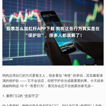
狗狗总用自己的方式爱着主人，很多看似 “奇怪” 的举动，其实藏着满
满的保护欲 —— 它不会说话，却把守护你当成最重要的事。今天就来
揭秘狗狗这 10 个 “有爱行为”，看完你会忍不住抱紧你家毛孩～
1. 厕所门口的 “忠实守卫”
你上厕所时，狗狗总跟在身后守在门口，别以为它是 “偷窥狂”！在狗