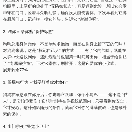
狗眼里，上厕所的你处于 “无防御状态”，容易遇到危险，所以它会乖
乖守在门口，竖着耳朵听动静，确保没人能伤害你。下次再看到它蹲
在厕所门口，记得摸一摸它的头，告诉它 “谢谢你呀”。
2. 蹭你 = 给你贴 “保护标签”
狗狗总用身体蹭你，不是单纯求抱抱，而是在你身上留下它的气味！
对狗狗来说，这是 “标记自己人” 的方式 —— 有了它的气味，既能在
人群中快速找到你，遇到危险时也能第一时间辨出你，相当于给你贴
了 “专属保护符”。下次它蹭你，别推开，这是它爱你的小仪式。
展开剩余77%
3. 跟屁虫行为 =“我要盯着你才放心”
狗狗在家总跟在你身后，你走哪它跟哪，像个小尾巴 —— 这不是 “黏
人”，是它怕你受伤！它想时刻待在你视线范围内，只要看到你安全，
它才安心。这种如影随形的陪伴，藏着它对你的满满依赖，也是最朴
素的保护。
4. 出门秒变 “警觉小卫士”