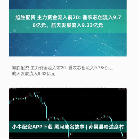
旭胜配资 主力资金流入前20: 香农芯创流入9.78亿元、
航天发展流入9.33亿元