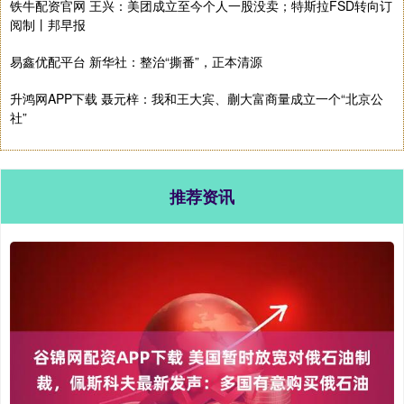
铁牛配资官网 王兴：美团成立至今个人一股没卖；特斯拉FSD转向订
阅制丨邦早报
易鑫优配平台 新华社：整治“撕番”，正本清源
升鸿网APP下载 聂元梓：我和王大宾、蒯大富商量成立一个“北京公
社”
推荐资讯