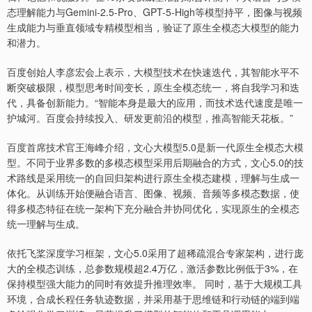
态理解能力与Gemini-2.5-Pro、GPT-5-High等模型持平，图像与视频
生成能力与垂直领域专精模型相当，验证了原生全模态大模型的能力
和潜力。
百度创始人李彦宏会上表示，大模型技术在快速迭代，其智能水平不
断突破极限，模型思考时间变长，原生全模态统一，将自我学习和迭
代，具备创新能力。“智能本身是最大的应用，而技术迭代速度是唯一
护城河。百度会持续投入、研发更前沿的模型，推高智能天花板。”
百度首席技术官王海峰介绍，文心大模型5.0是新一代原生全模态大模
型。不同于业界多数的多模态模型采用后期融合的方式，文心5.0的技
术路线是采用统一的自回归架构进行原生全模态建模，理解与生成一
体化。从训练开始便融合语言、图像、视频、音频等多模态数据，使
得多模态特征在统一架构下充分融合并协同优化，实现原生的全模态
统一理解与生成。
依托飞桨深度学习框架，文心5.0采用了超稀疏混合专家架构，进行庞
大的全模态训练，总参数规模超2.4万亿，激活参数比例低于3%，在
保持模型强大能力的同时有效提升推理效率。 同时，基于大规模工具
环境，合成长程任务轨迹数据，并采用基于思维链和行动链的端到端