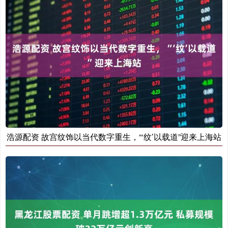
浩源配资 故宫纹饰以当代数字重生，“‘纹’以载道”迎来上海站