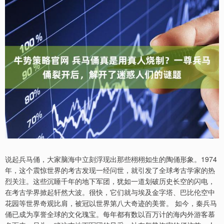
说起兵马俑，大家脑海中立刻浮现出那些栩栩如生的陶俑形象。1974
年，这个震惊世界的考古发现一经问世，就引发了全球考古学家的热
烈关注。这些沉睡千年的地下军团，犹如一道划破历史长空的闪电，
在考古学界掀起轩然大波。很快，它们就与埃及金字塔、巴比伦空中
花园等世界奇观比肩，被冠以世界第八大奇迹的美誉。 如今，秦兵马
俑已成为享誉全球的文化瑰宝。每年都有数以百万计的海内外游客慕