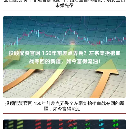
未婚先孕
投顾配资官网 150年前差点弄丢？左宗棠抬棺血战夺回的新
疆，如今富得流油！