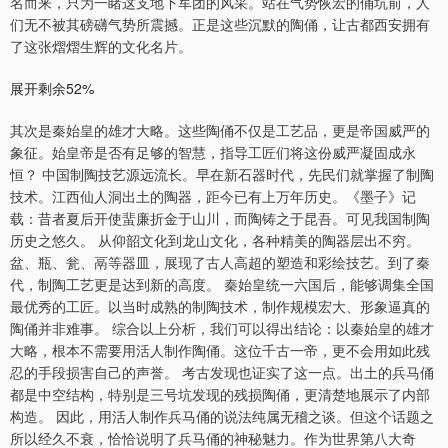
名而来，只为一睹这支地下军团的风采。站在气势恢宏的俑坑前，人
们无不被其磅礴气势所震撼。正是这些沉默的陶俑，让古都西安拥有
了这张熠熠生辉的文化名片。
展开剩余52%
其次是秦始皇的雄才大略。这些陶俑不仅是工艺品，更是帝国威严的
象征。始皇帝是否有足够的智慧，指导工匠们将这份威严凝固成永
恒？ 中国制陶技艺源远流长。早在新石器时代，先民们就掌握了制陶
技术。江西仙人洞出土的陶器，距今已有上万年历史。《墨子》记
载：昔者夏后开使蜚廉折金于山川，而陶铸之于昆吾。可见我国制陶
历史之悠久。 从仰韶文化到龙山文化，各种精美的陶器层出不穷。
盆、瓶、瓮、鬲等器皿，展现了古人高超的塑造和彩绘技艺。到了秦
代，制陶工艺更是达到新的高度。 秦始皇统一六国后，能够调集全国
最优秀的工匠。以当时成熟的制陶技术，制作规模宏大、形象逼真的
陶俑并非难事。 综合以上分析，我们可以得出结论：以秦始皇的雄才
大略，根本不需要用活人制作陶俑。这位千古一帝，更不会用如此残
忍的手段损害自己的声誉。 考古发现也证实了这一点。出土的兵马俑
都是中空结构，特别是三号坑发现的残损陶俑，更清楚地展示了内部
构造。 因此，用活人制作兵马俑的说法纯属无稽之谈。但这个话题之
所以经久不衰，恰恰说明了兵马俑的神秘魅力。作为世界第八大奇