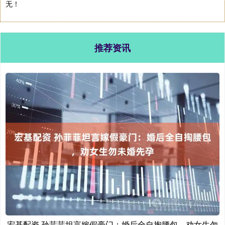
无！
推荐资讯
宏基配资 孙菲菲坦言嫁假豪门：婚后全自掏腰包，劝女生勿