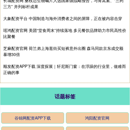
长城配资网 桑枝总生物碱片入选国家级战略报告，与青蒿素、“三药
三方” 并列标杆成果
大象配资平台 中国制造与海外消费者之间的屏障，正在被内容击穿
瑶鸿配资官网 美团“堂食周末”持续落地 多元餐饮品牌助力市民高性价
比聚餐
芝麻配资官网 荷兰弟上海逛街买短裤意外出圈 森马同款京东成交额
暴增30倍
顺发配资APP下载 深度探展｜轩尼斯门窗：在浮躁的行业里，做难而
正确的事
话题标签
谷锦网配资APP下载
鸿阳配资官网